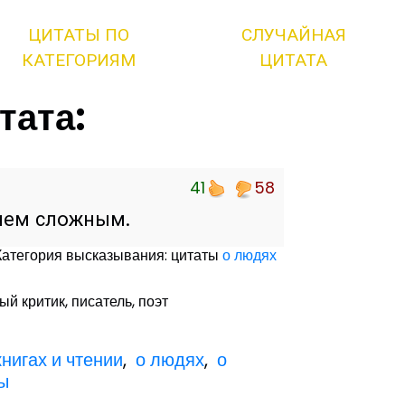
ЦИТАТЫ ПО
СЛУЧАЙНАЯ
КАТЕГОРИЯМ
ЦИТАТА
тата:
41
58
 чем сложным.
Категория высказывания: цитаты
о людях
ый критик, писатель, поэт
книгах и чтении
,
о людях
,
о
ты