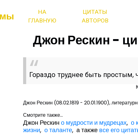
НА
ЦИТАТЫ
змы
ГЛАВНУЮ
АВТОРОВ
Джон Рескин - ци
Гораздо труднее быть простым,
Джон Рескин (08.02.1819 - 20.01.1900), литературн
Смотрите также...
Джон Рескин
о мудрости и мудрецах
,
о 
жизни
,
о таланте
, а также
все его цита