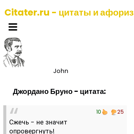
Citater.ru - цитаты и афори
John
Джордано Бруно - цитата:
10
25
Сжечь - не значит
опровергнуть!