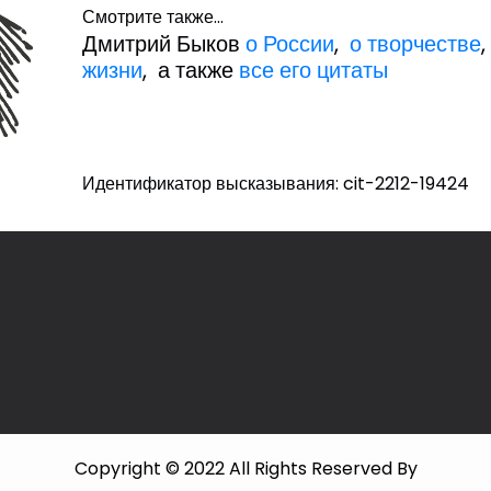
Смотрите также...
Дмитрий Быков
о России
,
о творчестве
жизни
, а также
все его цитаты
Идентификатор высказывания: cit-2212-19424
Copyright © 2022 All Rights Reserved By