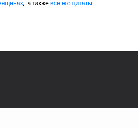
енщинах
, а также
все его цитаты