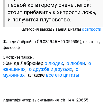
первой ко второму очень лёгок:
стоит прибавить к хитрости ложь,
и получится плутовство.
Категория высказывания: цитаты
о хитрости
Жан де Лабрюйер (16.08.1645 - 10.05.1696), писатель,
философ
Смотрите также...
Жан де Лабрюйер
о людях
,
о любви
,
о
женщинах
,
о дружбе и друзьях
,
о
мужчинах
, а также
все его цитаты
Идентификатор высказывания: cit-144-20655