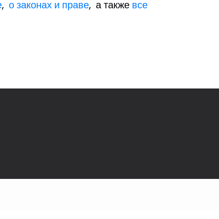
е
,
о законах и праве
, а также
все