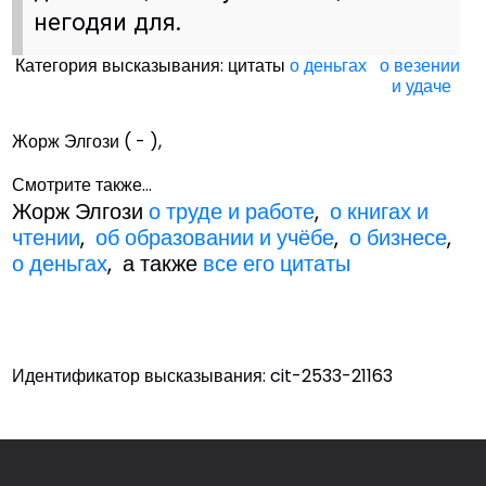
негодяи для.
Категория высказывания: цитаты
о деньгах
о везении
и удаче
Жорж Элгози ( - ),
Смотрите также...
Жорж Элгози
о труде и работе
,
о книгах и
чтении
,
об образовании и учёбе
,
о бизнесе
,
о деньгах
, а также
все его цитаты
Идентификатор высказывания: cit-2533-21163