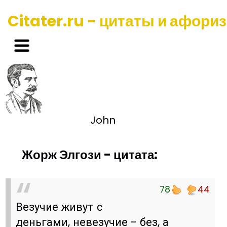
Citater.ru - цитаты и афори
John
Жорж Элгози - цитата:
78
44
Везучие живут с
деньгами, невезучие - без, а