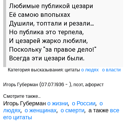
Любимые публикой цезари
Её самою впопыхах
Душили, топтали и резали…
Но публика это терпела,
И цезарей жарко любили,
Поскольку "за правое дело!"
Всегда эти цезари были.
Категория высказывания: цитаты
о людях
о власти
Игорь Губерман (07.07.1936 - ), поэт, афорист
Смотрите также...
Игорь Губерман
о жизни
,
о России
,
о
людях
,
о женщинах
,
о смерти
, а также
все
его цитаты