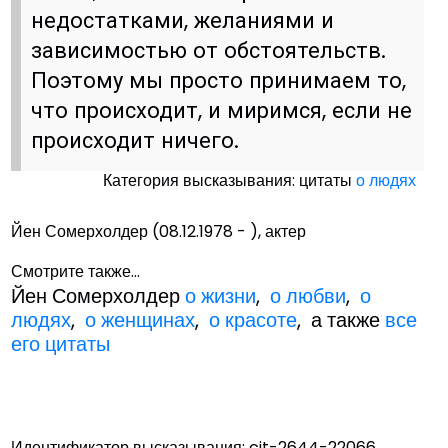
недостатками, желаниями и
зависимостью от обстоятельств.
Поэтому мы просто принимаем то,
что происходит, и миримся, если не
происходит ничего.
Категория высказывания: цитаты
о людях
Йен Сомерхолдер (08.12.1978 - ), актер
Смотрите также...
Йен Сомерхолдер
о жизни
,
о любви
,
о
людях
,
о женщинах
,
о красоте
, а также
все
его цитаты
Идентификатор высказывания: cit-2644-22066