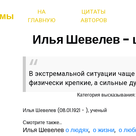
НА
ЦИТАТЫ
змы
ГЛАВНУЮ
АВТОРОВ
Илья Шевелев - 
В экстремальной ситуации чащ
физически крепкие, а сильные д
Категория высказывания:
Илья Шевелев (08.01.1921 - ), ученый
Смотрите также...
Илья Шевелев
о людях
,
о жизни
,
о люб