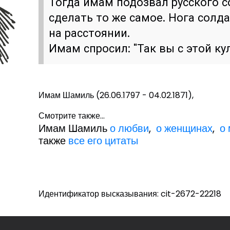
Тогда имам подозвал русского с
сделать то же самое. Нога солд
на расстоянии.
Имам спросил: "Так вы с этой ку
Имам Шамиль (26.06.1797 - 04.02.1871),
Смотрите также...
Имам Шамиль
о любви
,
о женщинах
,
о
также
все его цитаты
Идентификатор высказывания: cit-2672-22218