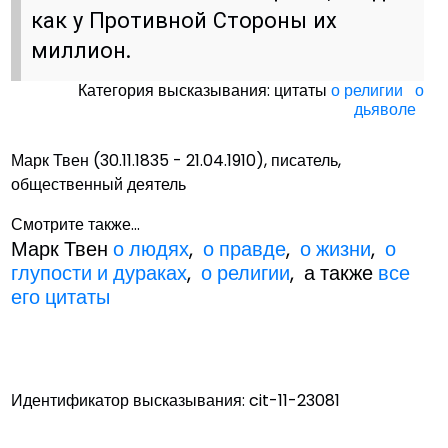
как у Противной Стороны их
миллион.
Категория высказывания: цитаты
о религии
о
дьяволе
Марк Твен (30.11.1835 - 21.04.1910), писатель,
общественный деятель
Смотрите также...
Марк Твен
о людях
,
о правде
,
о жизни
,
о
глупости и дураках
,
о религии
, а также
все
его цитаты
Идентификатор высказывания: cit-11-23081