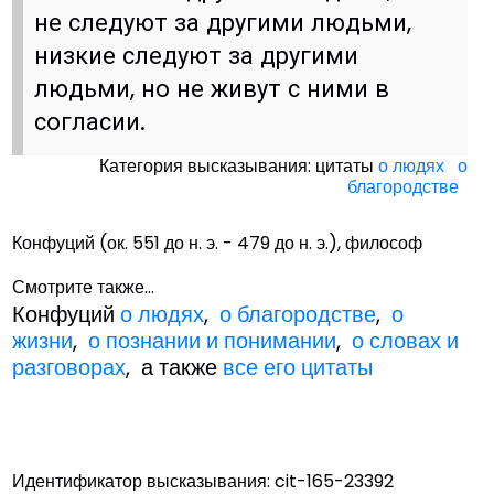
не следуют за другими людьми,
низкие следуют за другими
людьми, но не живут с ними в
согласии.
Категория высказывания: цитаты
о людях
о
благородстве
Конфуций (ок. 551 до н. э. - 479 до н. э.), философ
Смотрите также...
Конфуций
о людях
,
о благородстве
,
о
жизни
,
о познании и понимании
,
о словах и
разговорах
, а также
все его цитаты
Идентификатор высказывания: cit-165-23392