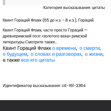
Категория высказывания: цитаты
Квинт Гораций Флакк (65 до н.э. - 8 н.э.), Гора́ций
Квинт Гора́ций Флакк, часто просто Гора́ций —
древнеримский поэт «золотого века» римской
литературы.Смотрите также...
Квинт Гораций Флакк
о времени
,
о смерти
,
о будущем
,
о словах и разговорах
,
о жизни
,
а также
все его цитаты
Идентификатор высказывания: cit-161-2364