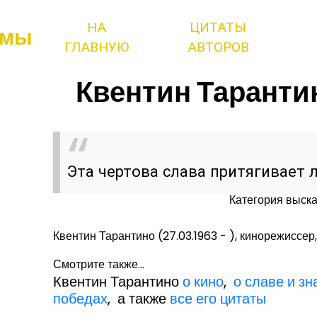
НА
ЦИТАТЫ
змы
ГЛАВНУЮ
АВТОРОВ
Квентин Тарантин
Эта чертова слава притягивает 
Категория выск
Квентин Тарантино (27.03.1963 - ), кинорежиссер
Смотрите также...
Квентин Тарантино
о кино
,
о славе и з
победах
, а также
все его цитаты