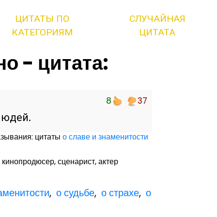
ЦИТАТЫ ПО
СЛУЧАЙНАЯ
КАТЕГОРИЯМ
ЦИТАТА
о - цитата:
8
37
людей.
азывания: цитаты
о славе и знаменитости
, кинопродюсер, сценарист, актер
наменитости
,
о судьбе
,
о страхе
,
о