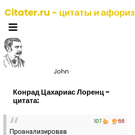
Citater.ru - цитаты и афори
John
Конрад Цахариас Лоренц -
цитата:
107
66
Проанализировав