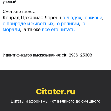
ученый
Смотрите также...
Конрад Цахариас Лоренц
о людях
,
о жизни
,
о природе и животных
,
о религии
,
о
морали
, а также
все его цитаты
Идентификатор высказывания: cit-2936-25308
Citater.ru
Цитаты и афоризмы - от великого до смешного