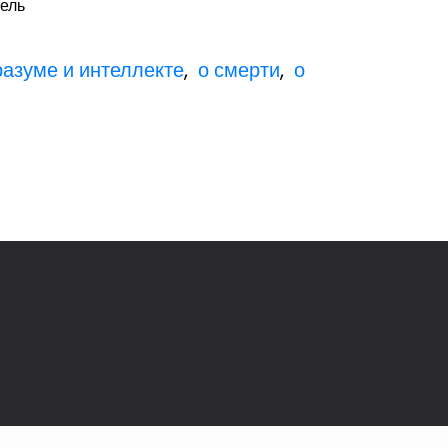
тель
разуме и интеллекте
,
о смерти
,
о