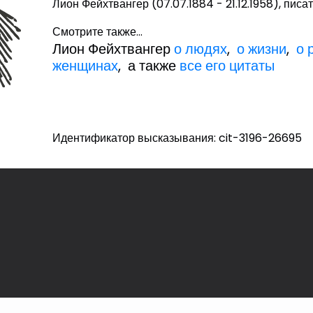
Лион Фейхтвангер (07.07.1884 - 21.12.1958), писа
Смотрите также...
Лион Фейхтвангер
о людях
,
о жизни
,
о 
женщинах
, а также
все его цитаты
Идентификатор высказывания: cit-3196-26695