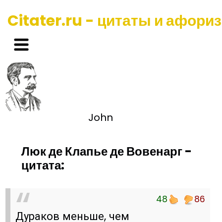
Citater.ru - цитаты и афори
John
Люк де Клапье де Вовенарг -
цитата:
48
86
Дураков меньше, чем