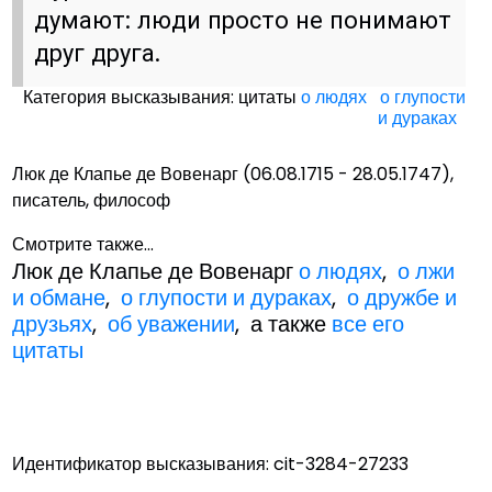
думают: люди просто не понимают
друг друга.
Категория высказывания: цитаты
о людях
о глупости
и дураках
Люк де Клапье де Вовенарг (06.08.1715 - 28.05.1747),
писатель, философ
Смотрите также...
Люк де Клапье де Вовенарг
о людях
,
о лжи
и обмане
,
о глупости и дураках
,
о дружбе и
друзьях
,
об уважении
, а также
все его
цитаты
Идентификатор высказывания: cit-3284-27233