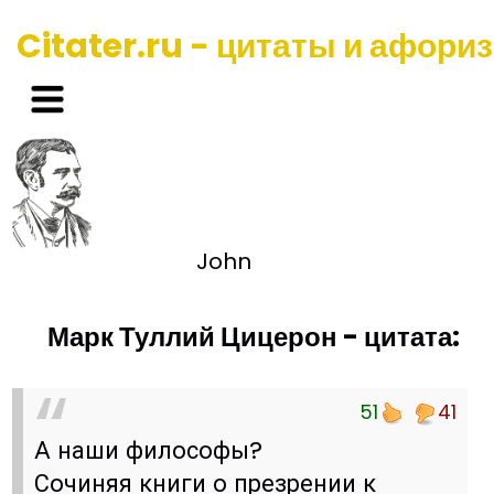
Citater.ru - цитаты и афори
John
Марк Туллий Цицерон - цитата:
51
41
А наши философы?
Сочиняя книги о презрении к