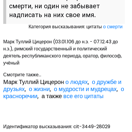
смерти, ни один не забывает
надписать на них свое имя.
Категория высказывания: цитаты
о смерти
Марк Туллий Цицерон (03.01.106 до н.э. - 07.12.43 до
н.э.), римский государственный и политический
деятель республиканского периода, оратор, философ,
учёный
Смотрите также...
Марк Туллий Цицерон
о людях
,
о дружбе и
друзьях
,
о жизни
,
о мудрости и мудрецах
,
о
красноречии
, а также
все его цитаты
Идентификатор высказывания: cit-3449-28029