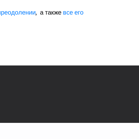
 преодолении
, а также
все его