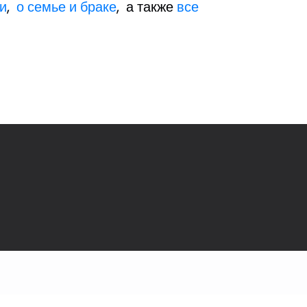
и
,
о семье и браке
, а также
все