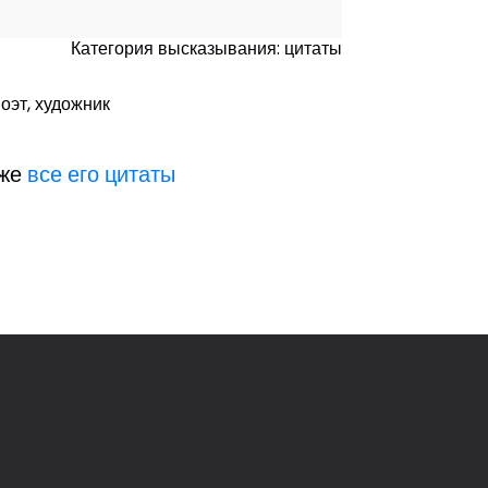
Категория высказывания: цитаты
поэт, художник
кже
все его цитаты