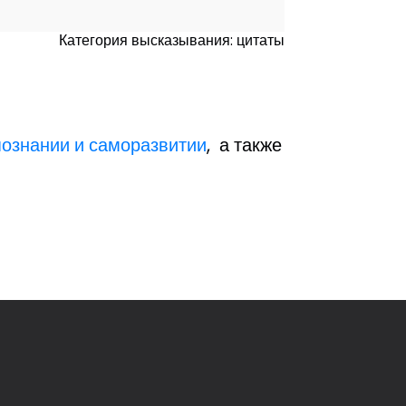
Категория высказывания: цитаты
познании и саморазвитии
, а также