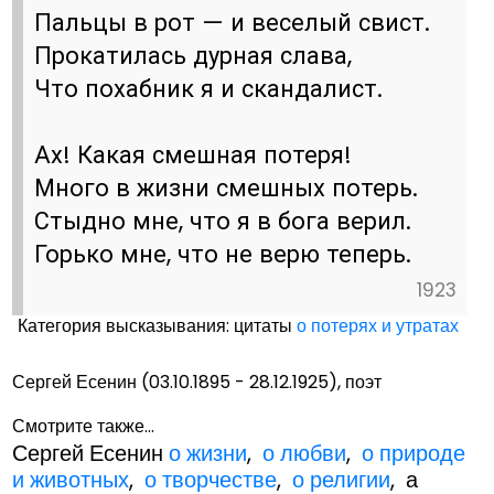
Пальцы в рот — и веселый свист.
Прокатилась дурная слава,
Что похабник я и скандалист.
Ах! Какая смешная потеря!
Много в жизни смешных потерь.
Стыдно мне, что я в бога верил.
Горько мне, что не верю теперь.
1923
Категория высказывания: цитаты
о потерях и утратах
Сергей Есенин (03.10.1895 - 28.12.1925), поэт
Смотрите также...
Сергей Есенин
о жизни
,
о любви
,
о природе
и животных
,
о творчестве
,
о религии
, а