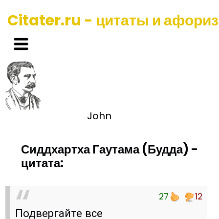
Citater.ru - цитаты и афори
John
Сиддхартха Гаутама (Будда) -
цитата:
27
12
Подвергайте все