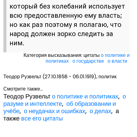
который без колебаний использует
всю предоставленную ему власть;
но как раз поэтому я полагаю, что
народ должен зорко следить за
ним.
Категория высказывания: цитаты
о политике и
политиках
о государстве
о власти
Теодор Рузвельт (27.10.1858 - 06.01.1919), политик
Смотрите также...
Теодор Рузвельт
о политике и политиках
,
о
разуме и интеллекте
,
об образовании и
учёбе
,
о неудачах и ошибках
,
о делах
, а
также
все его цитаты