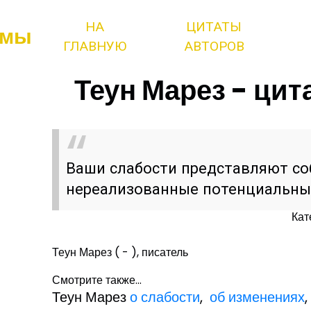
НА
ЦИТАТЫ
змы
ГЛАВНУЮ
АВТОРОВ
Теун Марез - цит
Ваши слабости представляют с
нереализованные потенциальны
Кат
Теун Марез ( - ), писатель
Смотрите также...
Теун Марез
о слабости
,
об изменениях