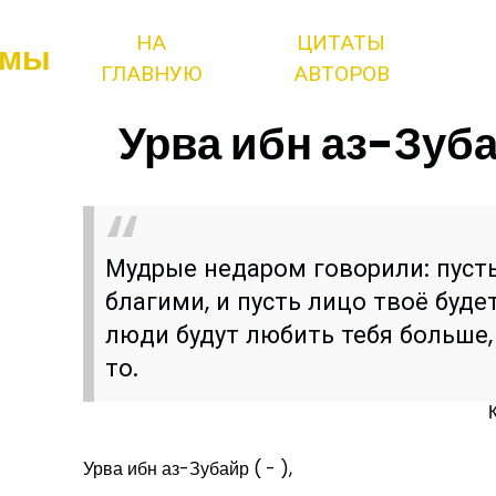
НА
ЦИТАТЫ
змы
ГЛАВНУЮ
АВТОРОВ
Урва ибн аз-Зуба
Мудрые недаром говорили: пусть
благими, и пусть лицо твоё буде
люди будут любить тебя больше, 
то.
Урва ибн аз-Зубайр ( - ),