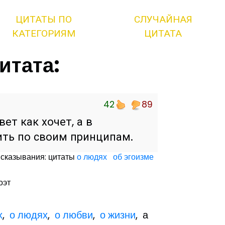
ЦИТАТЫ ПО
СЛУЧАЙНАЯ
КАТЕГОРИЯМ
ЦИТАТА
итата:
42
89
ет как хочет, а в
жить по своим принципам.
ысказывания: цитаты
о людях
об эгоизме
оэт
х
,
о людях
,
о любви
,
о жизни
, а