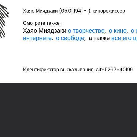
Хаяо Миядзаки (05.01.1941 - ), кинорежиссер
Смотрите также...
Хаяо Миядзаки
о творчестве
,
о кино
,
о
интернете
,
о свободе
, а также
все его 
Идентификатор высказывания: cit-5267-40199