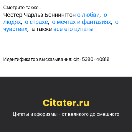
Смотрите также...
Честер Чарльз Беннингтон
о любви
,
о
людях
,
о страхе
,
о мечтах и фантазиях
,
о
чувствах
, а также
все его цитаты
Идентификатор высказывания: cit-5380-40818
Citater.ru
Цитаты и афоризмы - от великого до смешного