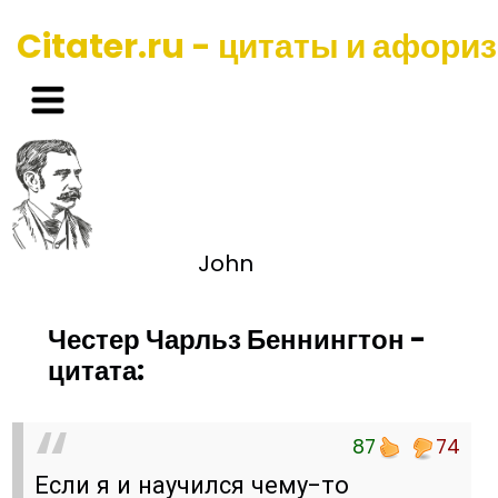
Citater.ru - цитаты и афори
John
Честер Чарльз Беннингтон -
цитата:
87
74
Если я и научился чему-то