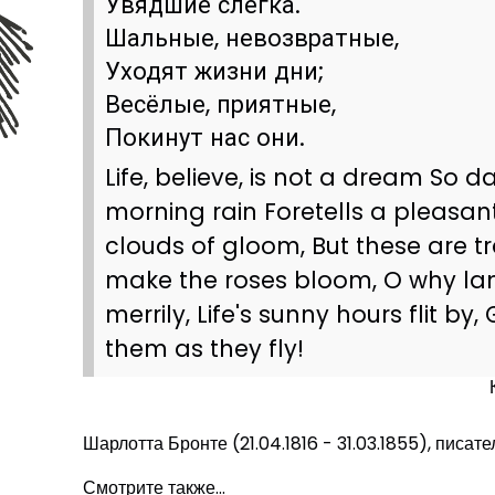
Увядшие слегка.
Шальные, невозвратные,
Уходят жизни дни;
Весёлые, приятные,
Покинут нас они.
Life, believe, is not a dream So da
morning rain Foretells a pleasa
clouds of gloom, But these are tra
make the roses bloom, O why lame
merrily, Life's sunny hours flit by, 
them as they fly!
Шарлотта Бронте (21.04.1816 - 31.03.1855), писате
Смотрите также...