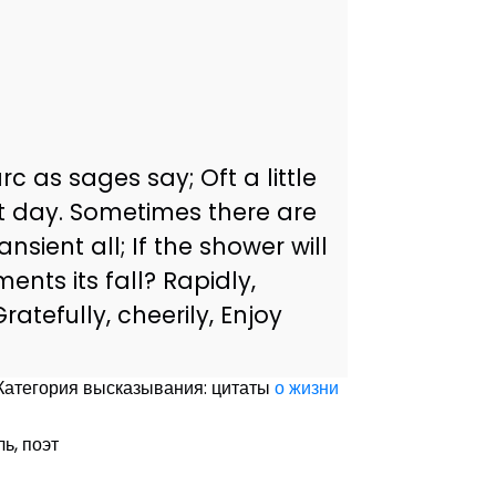
rc as sages say; Oft a little
nt day. Sometimes there are
nsient all; If the shower will
nts its fall? Rapidly,
Gratefully, cheerily, Enjoy
Категория высказывания: цитаты
о жизни
ль, поэт