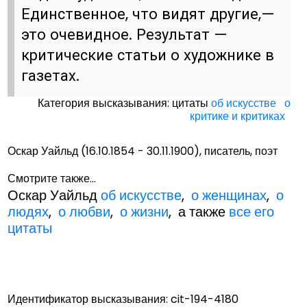
Единственное, что видят другие,—
это очевидное. Результат —
критические статьи о художнике в
газетах.
Категория высказывания: цитаты
об искусстве
о
критике и критиках
Оскар Уайльд (16.10.1854 - 30.11.1900), писатель, поэт
Смотрите также...
Оскар Уайльд
об искусстве
,
о женщинах
,
о
людях
,
о любви
,
о жизни
, а также
все его
цитаты
Идентификатор высказывания: cit-194-4180