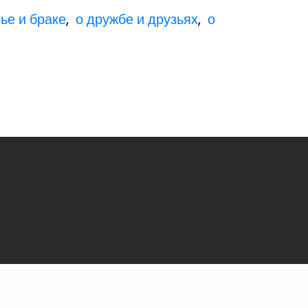
ье и браке
,
о дружбе и друзьях
,
о
ы