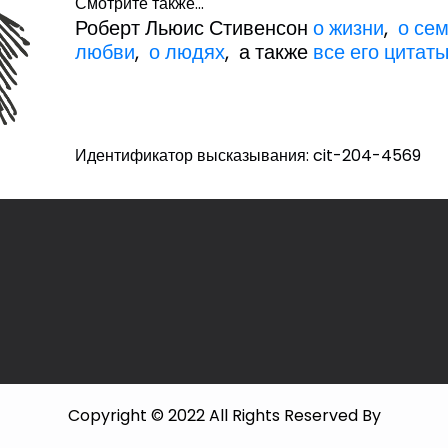
Смотрите также...
Роберт Льюис Стивенсон
о жизни
,
о сем
любви
,
о людях
, а также
все его цитат
Идентификатор высказывания: cit-204-4569
Copyright © 2022 All Rights Reserved By