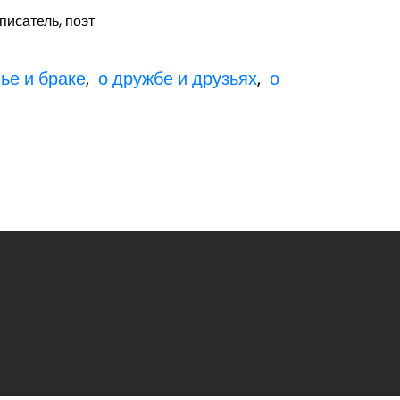
 писатель, поэт
ье и браке
,
о дружбе и друзьях
,
о
ы