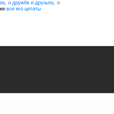
ви
,
о дружбе и друзьях
,
о
кже
все его цитаты