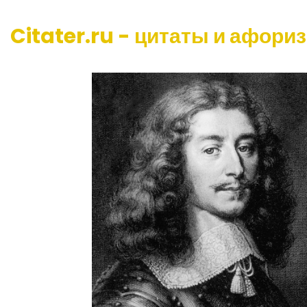
Citater.ru - цитаты и афори