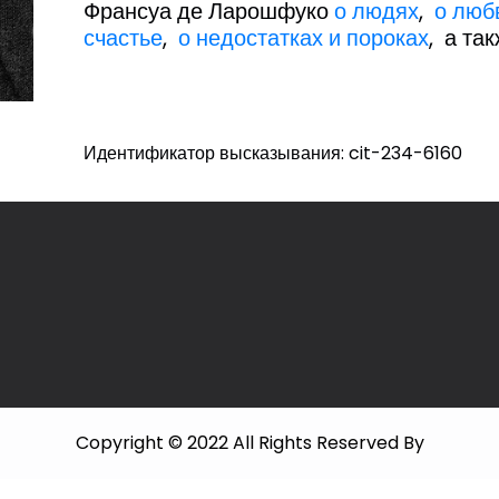
Франсуа де Ларошфуко
о людях
,
о люб
счастье
,
о недостатках и пороках
, а та
Идентификатор высказывания: cit-234-6160
Copyright © 2022 All Rights Reserved By