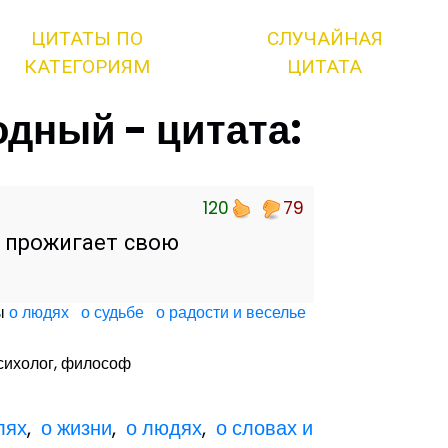
ЦИТАТЫ ПО
СЛУЧАЙНАЯ
КАТЕГОРИЯМ
ЦИТАТА
дный - цитата:
120
79
 прожигает свою
ты
о людях
о судьбе
о радости и веселье
психолог, философ
лях
,
о жизни
,
о людях
,
о словах и