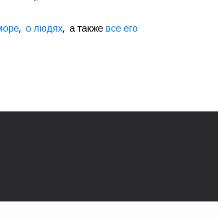
море
,
о людях
, а также
все его