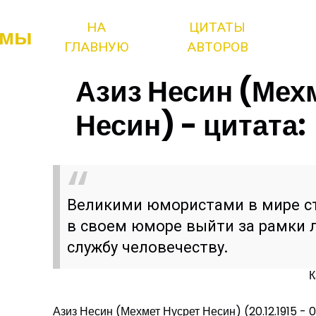
НА
ЦИТАТЫ
змы
ГЛАВНУЮ
АВТОРОВ
Азиз Несин (Мех
Несин) - цитата:
Великими юмористами в мире ст
в своем юморе выйти за рамки л
службу человечеству.
К
Азиз Несин (Мехмет Нусрет Несин) (20.12.1915 - 0