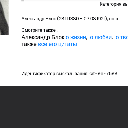
Категория в
Александр Блок (28.11.1880 - 07.08.1921), поэт
Смотрите также...
Александр Блок
о жизни
,
о любви
,
о тв
также
все его цитаты
Идентификатор высказывания: cit-86-7588