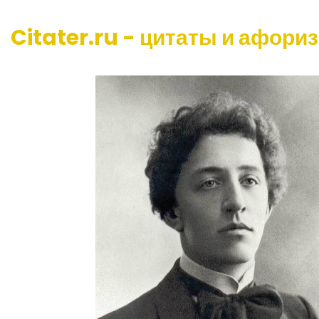
Citater.ru - цитаты и афори