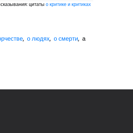
ысказывания: цитаты
о критике и критиках
орчестве
,
о людях
,
о смерти
, а