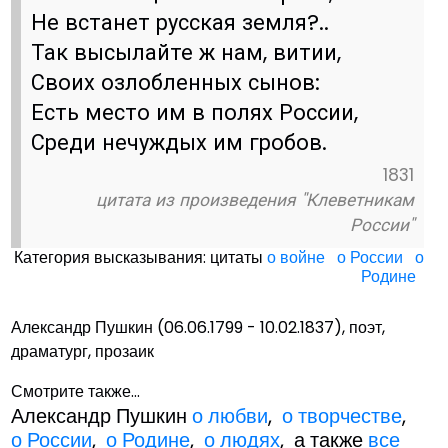
Не встанет русская земля?..
Так высылайте ж нам, витии,
Своих озлобленных сынов:
Есть место им в полях России,
Среди нечуждых им гробов.
1831
цитата из произведения "Клеветникам
России"
Категория высказывания: цитаты
о войне
о России
о
Родине
Александр Пушкин (06.06.1799 - 10.02.1837), поэт,
драматург, прозаик
Смотрите также...
Александр Пушкин
о любви
,
о творчестве
,
о России
,
о Родине
,
о людях
, а также
все