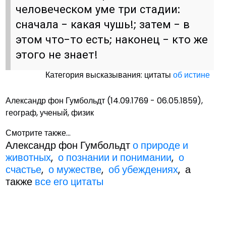
человеческом уме три стадии:
сначала - какая чушь!; затем - в
этом что-то есть; наконец - кто же
этого не знает!
Категория высказывания: цитаты
об истине
Александр фон Гумбольдт (14.09.1769 - 06.05.1859),
географ, ученый, физик
Смотрите также...
Александр фон Гумбольдт
о природе и
животных
,
о познании и понимании
,
о
счастье
,
о мужестве
,
об убеждениях
, а
также
все его цитаты