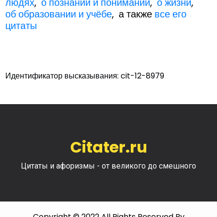
людях
,
о познании и понимании
,
о жизни
,
об образовании и учёбе
, а также
все его
цитаты
Идентификатор высказывания: cit-12-8979
Citater.ru
Цитаты и афоризмы - от великого до смешного
Copyright © 2022 All Rights Reserved By