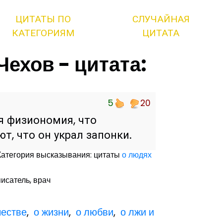
ЦИТАТЫ ПО
СЛУЧАЙНАЯ
КАТЕГОРИЯМ
ЦИТАТА
ехов - цитата:
5
20
я физиономия, что
т, что он украл запонки.
Категория высказывания: цитаты
о людях
писатель, врач
честве
,
о жизни
,
о любви
,
о лжи и