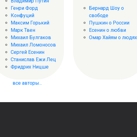
Владимир Путин
Генри Форд
Бернард Шоу о
Конфуций
свободе
Максим Горький
Пушкин о России
Марк Твен
Есенин о любви
Михаил Булгаков
Омар Хайям о людях
Михаил Ломоносов
Сергей Есенин
Станислав Ежи Лец
Фридрих Ницше
все авторы...