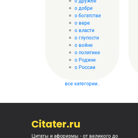
о дружбе
о добре
о богатстве
о вере
о власти
о глупости
о войне
о политике
о Родине
о России
все категории...
Citater.ru
Цитаты и афоризмы - от великого до