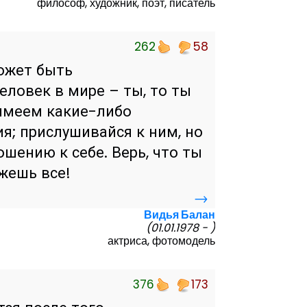
философ, художник, поэт, писатель
262
58
ожет быть
еловек в мире – ты, то ты
 имеем какие-либо
ия; прислушивайся к ним, но
шению к себе. Верь, что ты
жешь все!
→
Видья Балан
(01.01.1978 - )
актриса, фотомодель
376
173