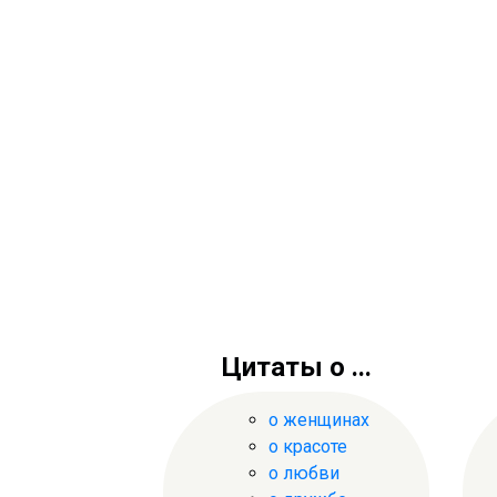
Цитаты о ...
о женщинах
о красоте
о любви