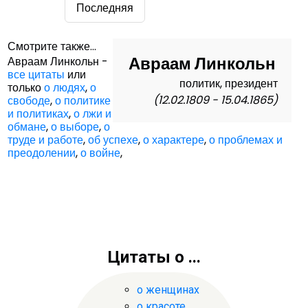
Последняя
Смотрите также...
Авраам Линкольн
Авраам Линкольн -
все цитаты
или
политик, президент
только
о людях
,
о
(12.02.1809 - 15.04.1865)
свободе
,
о политике
и политиках
,
о лжи и
обмане
,
о выборе
,
о
труде и работе
,
об успехе
,
о характере
,
о проблемах и
преодолении
,
о войне
,
Цитаты о ...
о женщинах
о красоте