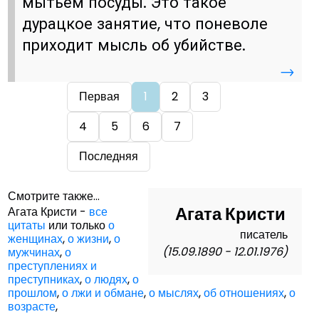
мытьём посуды. Это такое
дурацкое занятие, что поневоле
приходит мысль об убийстве.
→
Первая
1
2
3
4
5
6
7
Последняя
Смотрите также...
Агата Кристи
Агата Кристи -
все
цитаты
или только
о
писатель
женщинах
,
о жизни
,
о
(15.09.1890 - 12.01.1976)
мужчинах
,
о
преступлениях и
преступниках
,
о людях
,
о
прошлом
,
о лжи и обмане
,
о мыслях
,
об отношениях
,
о
возрасте
,