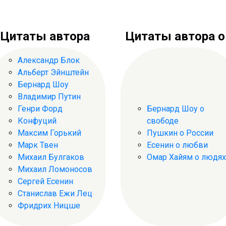
Цитаты автора
Цитаты автора о .
Александр Блок
Альберт Эйнштейн
Бернард Шоу
Владимир Путин
Генри Форд
Бернард Шоу о
Конфуций
свободе
Максим Горький
Пушкин о России
Марк Твен
Есенин о любви
Михаил Булгаков
Омар Хайям о людях
Михаил Ломоносов
Сергей Есенин
Станислав Ежи Лец
Фридрих Ницше