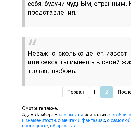
себя, будучи чуднЫм, странным. 
представления.
Неважно, сколько денег, извест
или секса ты имеешь в своей жи
только любовь.
Первая
1
2
Посл
Смотрите также...
Адам Ламберт -
все цитаты
или только
о любви
,
и знаменитости
,
о мечтах и фантазиях
,
о самолюб
самооценке
,
об артистах
,