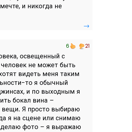
 мечте, и никогда не
→
6
21
овека, освещенный с
т человек не может быть
 хотят видеть меня таким
льности-то я обычный
 джинсах, и по выходным я
пить бокал вина –
 вещи. Я просто выбираю
да я на сцене или снимаю
и делаю фото – я выражаю