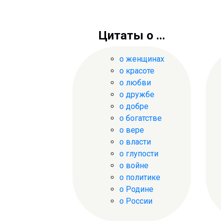
Цитаты о ...
о женщинах
о красоте
о любви
о дружбе
о добре
о богатстве
о вере
о власти
о глупости
о войне
о политике
о Родине
о России