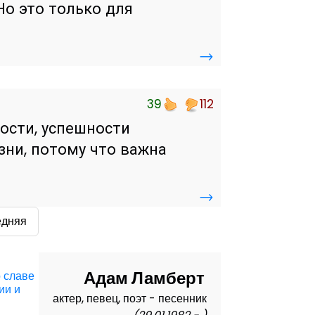
Но это только для
→
39
112
ности, успешности
зни, потому что важна
→
едняя
Адам Ламберт
о славе
ии и
актер, певец, поэт - песенник