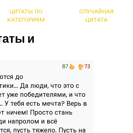
ЦИТАТЫ ПО
СЛУЧАЙНАЯ
КАТЕГОРИЯМ
ЦИТАТА
таты и
87
73
ются до
ки... Да люди, что это с
т уже победителями, и что
 У тебя есть мечта? Верь в
нет ничем! Просто стань
иди напролом и всё
ется, пусть тяжело. Пусть на