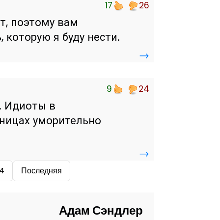
17
26
ет, поэтому вам
 которую я буду нести.
→
9
24
. Идиоты в
дницах уморительно
→
4
Последняя
Адам Сэндлер