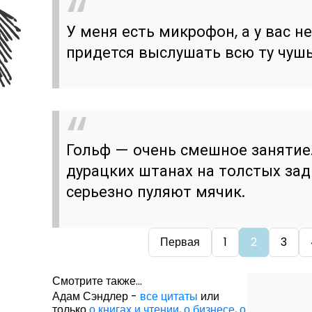
У меня есть микрофон, а у вас н
придется выслушать всю ту чушь,
Гольф — очень смешное занятие
дурацких штанах на толстых за
серьезно пуляют мячик.
Первая
1
2
3
Смотрите также...
Адам Сэндлер -
все цитаты
или
только
о книгах и чтении
,
о бизнесе
,
о