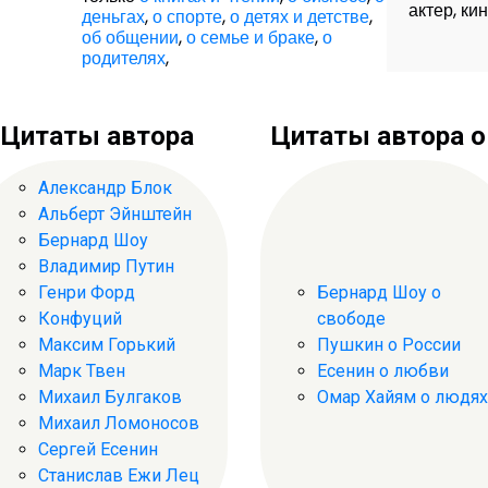
актер, ки
деньгах
,
о спорте
,
о детях и детстве
,
об общении
,
о семье и браке
,
о
родителях
,
Цитаты автора
Цитаты автора о .
Александр Блок
Альберт Эйнштейн
Бернард Шоу
Владимир Путин
Генри Форд
Бернард Шоу о
Конфуций
свободе
Максим Горький
Пушкин о России
Марк Твен
Есенин о любви
Михаил Булгаков
Омар Хайям о людях
Михаил Ломоносов
Сергей Есенин
Станислав Ежи Лец