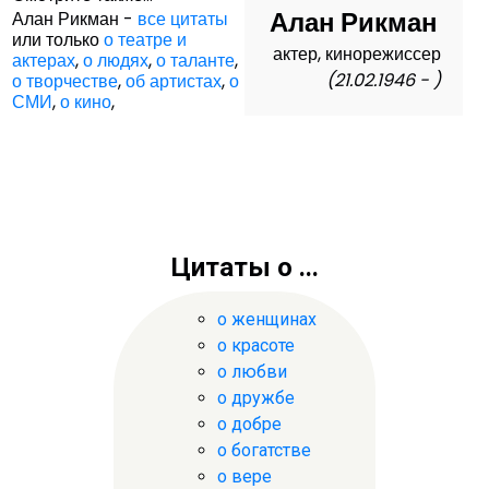
Алан Рикман
Алан Рикман -
все цитаты
или только
о театре и
актер, кинорежиссер
актерах
,
о людях
,
о таланте
,
(21.02.1946 - )
о творчестве
,
об артистах
,
о
СМИ
,
о кино
,
Цитаты о ...
о женщинах
о красоте
о любви
о дружбе
о добре
о богатстве
о вере