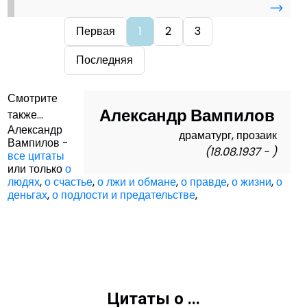
→
Первая
1
2
3
Последняя
Смотрите
Александр Вампилов
также...
Александр
драматург, прозаик
Вампилов -
(18.08.1937 - )
все цитаты
или только
о
людях
,
о счастье
,
о лжи и обмане
,
о правде
,
о жизни
,
о
деньгах
,
о подлости и предательстве
,
Цитаты о ...