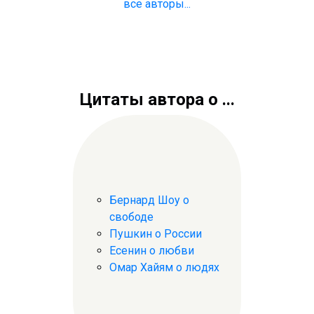
все авторы...
Цитаты автора о ...
Бернард Шоу о
свободе
Пушкин о России
Есенин о любви
Омар Хайям о людях